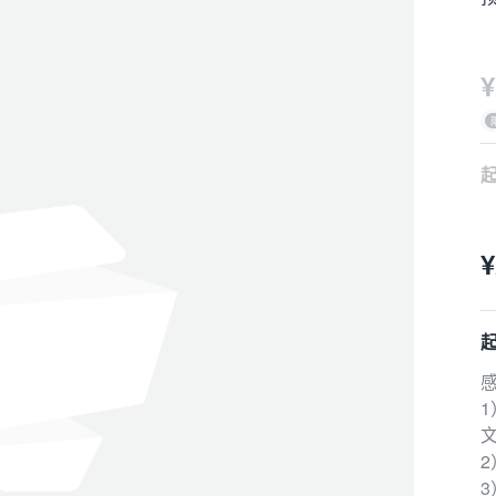
¥
1）
¥
3
3
预