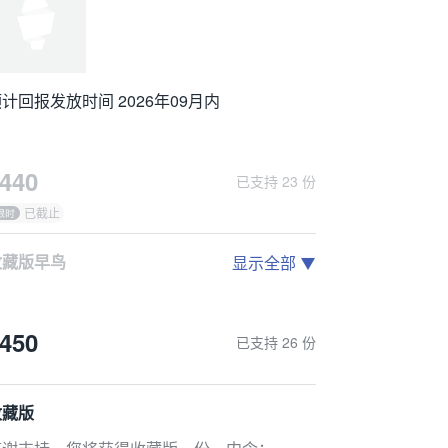
计回报发放时间 2026年09月内
440
已支持 23 份
已截止
收藏版早鸟
显示全部
感谢支持，您将获得收藏版一份，内含：
价值50欧元的《序章：神话起源》简体中文版一本。
450
已支持 26 份
）价值25欧元的《命运之牌》一份
价值30欧元的《神话英雄特性牌》简体中文版一份，约75张。
）价值20欧元的神话骰子一份。
收藏版
）价值20欧元的主题帷幕一份。
6）收纳布袋。