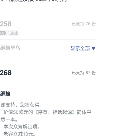
258
已支持 76 份
已截止
起源档早鸟
显示全部
感谢支持，您将获得:
价值50欧元的《序章：神话起源》简体中文版一本。
268
已支持 87 份
2）本次众筹解锁项。
）老客立减10元。
4）非偏远地区包邮。
起源档
感谢支持，您将获得:
1）价值50欧元的《序章：神话起源》简体中
文版一本。
2）本次众筹解锁项。
）老客立减10元。
计回报发放时间 2026年09月内