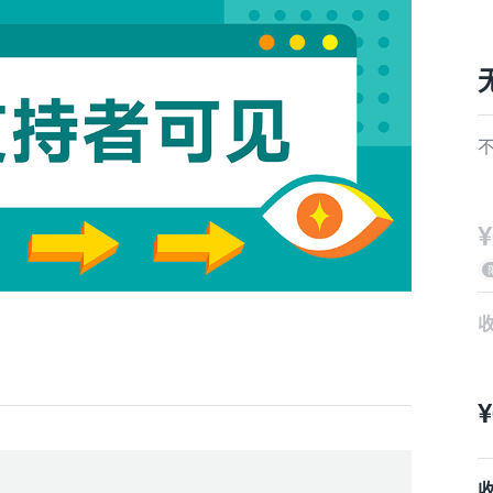
¥
收
1）
¥
2
3）
4）
收