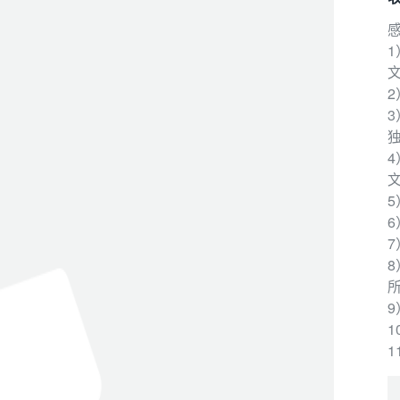
5
6
8）
1
3
预
1