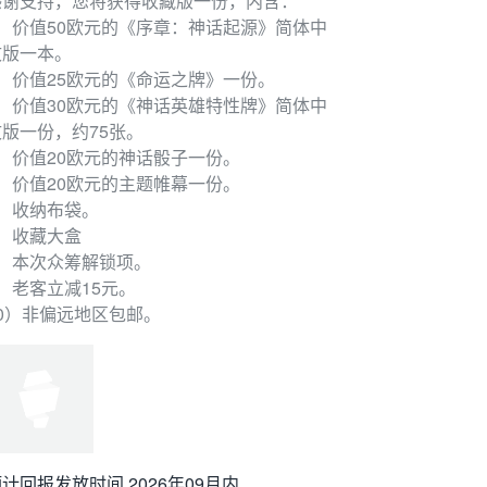
感谢支持，您将获得收藏版一份，内含：
7）收藏大盒
1）价值50欧元的《序章：神话起源》简体中
8）本次众筹解锁项。
文版一本。
）老客立减15元。
2）价值25欧元的《命运之牌》一份。
10）非偏远地区包邮。
3）价值30欧元的《神话英雄特性牌》简体中
文版一份，约75张。
4）价值20欧元的神话骰子一份。
5）价值20欧元的主题帷幕一份。
6）收纳布袋。
7）收藏大盒
8）本次众筹解锁项。
计回报发放时间 2026年09月内
）老客立减15元。
10）非偏远地区包邮。
计回报发放时间 2026年09月内