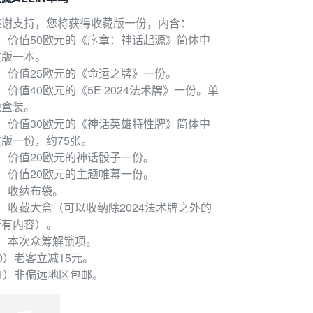
）价值20欧元的神话骰子一份。
）价值20欧元的主题帷幕一份。
感谢支持，您将获得收藏版一份，内含：
7）收纳布袋。
1）价值50欧元的《序章：神话起源》简体中
收藏大盒（可以收纳除2024法术牌之外的所有内容）。
文版一本。
9）本次众筹解锁项。
2）价值25欧元的《命运之牌》一份。
0）老客立减15元。
）价值40欧元的《5E 2024法术牌》一份。单
11）非偏远地区包邮。
独盒装。
4）价值30欧元的《神话英雄特性牌》简体中
文版一份，约75张。
5）价值20欧元的神话骰子一份。
6）价值20欧元的主题帷幕一份。
7）收纳布袋。
8）收藏大盒（可以收纳除2024法术牌之外的
计回报发放时间 2026年09月内
所有内容）。
9）本次众筹解锁项。
0）老客立减15元。
11）非偏远地区包邮。