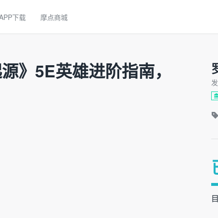
APP下载
摩点商城
源》5E英雄进阶指南，
发
目