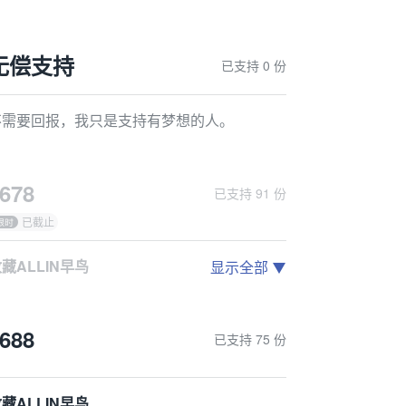
无偿支持
已支持 0 份
不需要回报，我只是支持有梦想的人。
678
已支持 91 份
已截止
藏ALLIN早鸟
显示全部
感谢支持，您将获得收藏版一份，内含：
价值50欧元的《序章：神话起源》简体中文版一本。
688
已支持 75 份
）价值25欧元的《命运之牌》一份。
价值40欧元的《5E 2024法术牌》一份。单独盒装。
价值30欧元的《神话英雄特性牌》简体中文版一份，约75张。
藏ALLIN早鸟