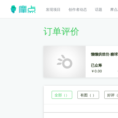
发现项目
创作者动态
话题
摩点
订单评价
懒懒烘焙坊·糖
已众筹
￥0.00
全部
（）
有图
（ ）
好评
（