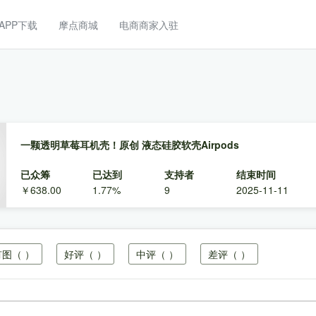
APP下载
摩点商城
电商商家入驻
一颗透明草莓耳机壳！原创 液态硅胶软壳Airpods
已众筹
已达到
支持者
结束时间
￥638.00
1.77%
9
2025-11-11
有图
（ ）
好评
（ ）
中评
（ ）
差评
（ ）