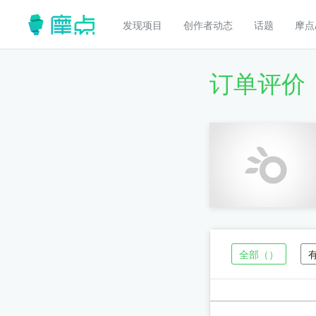
发现项目
创作者动态
话题
摩点
订单评价
全部
（）