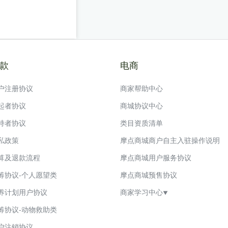
款
电商
户注册协议
商家帮助中心
起者协议
商城协议中心
持者协议
类目资质清单
私政策
摩点商城商户自主入驻操作说明
算及退款流程
摩点商城用户服务协议
筹协议-个人愿望类
摩点商城预售协议
养计划用户协议
商家学习中心

筹协议-动物救助类
摩点商城禁发商品信息管理规范
户注销协议
摩点商城店铺命名规则