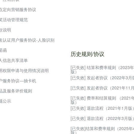
点定向营销服务协议
七天无理由退换货管理规则
奖活动管理规范
商家入驻保证金管理规则
款说明
POP店铺优惠券设置规则
名认证用户服务协议-人脸识别
POP店商家发货操作规则
诺函
POP店商家商品上传规则
历史规则/协议
人信息共享清单
摩点动态使用规则
[已失效] 结算和费率规则（2023年
用权限申请与使用情况说明
摩点商城保质期商品管理规则
版）
[已失效] 发起者协议（2022年3月
户服务协议—抽卡机
摩点商城商家违规处罚管理规则
[已失效] 发起者协议（2021年11
品及服务评价规则
摩点商城食品类目商品纠纷处理
[已失效] 费率和结算规则 （2021
规公示
电商商城商品主图及详情页规范
版）
[已失效] 退款流程（2021年1月版
摩点商城商家售后服务管理规则
[已失效] 退款流程（2022年3月版
摩点商城商家退店流程规范
[已失效]结算和费率规则（2025年
版）