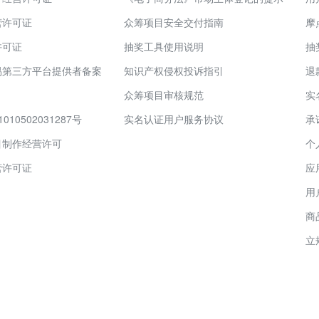
营许可证
众筹项目安全交付指南
摩
许可证
抽奖工具使用说明
抽
易第三方平台提供者备案
知识产权侵权投诉指引
退
众筹项目审核规范
实
10502031287号
实名认证用户服务协议
承
目制作经营许可
个
营许可证
应
用
商
立