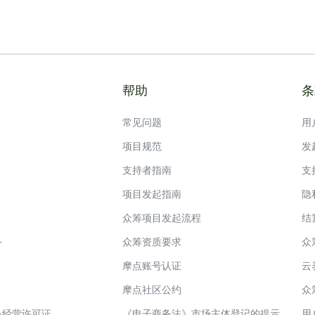
帮助
条
常见问题
用
项目规范
发
支持者指南
支
项目发起指南
隐
众筹项目发起流程
结
务
众筹资质要求
众
摩点账号认证
云
摩点社区公约
众
务经营许可证
《电子商务法》市场主体登记的提示
用