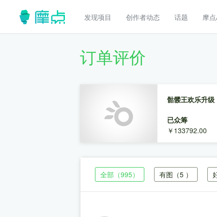
发现项目
创作者动态
话题
摩点
订单评价
骷髅王欢乐升级
已众筹
￥133792.00
全部
（995）
有图
（5 ）