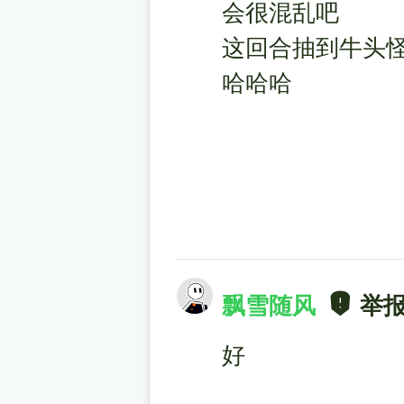
会很混乱吧
这回合抽到牛头
哈哈哈
飘雪随风
举
好