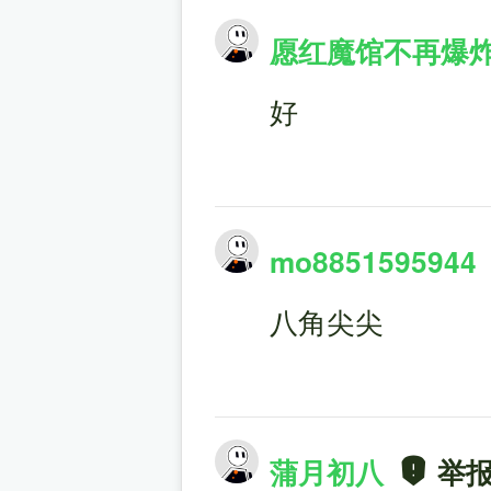
愿红魔馆不再爆
好
mo8851595944
八角尖尖
蒲月初八
举