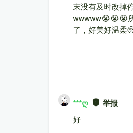
末没有及时改掉
wwwww😭😭
了，好美好温柔🥺
***ღ
举报
好