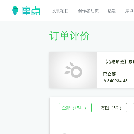
发现项目
创作者动态
话题
摩点
订单评价
【心念轨迹】原
已众筹
￥340234.43
全部
（1541）
有图
（56 ）