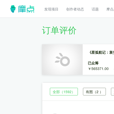
发现项目
创作者动态
话题
摩点
订单评价
《星弧航记：衰
已众筹
￥565371.00
全部
（1592）
有图
（2 ）