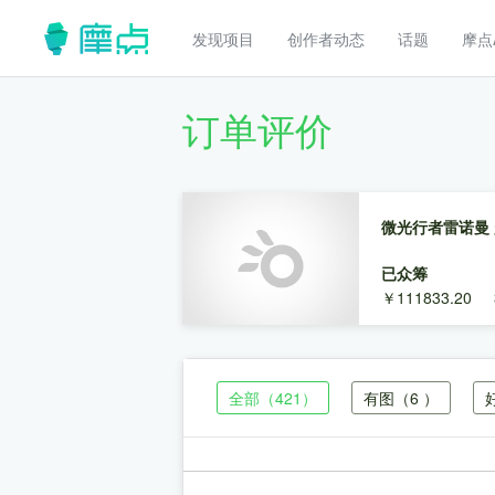
发现项目
创作者动态
话题
摩点
订单评价
微光行者雷诺曼 
已众筹
￥111833.20
全部
（421）
有图
（6 ）