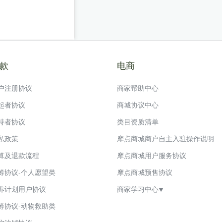
款
电商
户注册协议
商家帮助中心
起者协议
商城协议中心
持者协议
类目资质清单
私政策
摩点商城商户自主入驻操作说明
算及退款流程
摩点商城用户服务协议
筹协议-个人愿望类
摩点商城预售协议
养计划用户协议
商家学习中心

筹协议-动物救助类
摩点商城禁发商品信息管理规范