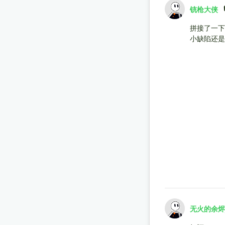
铳枪大侠
拼接了一下
小缺陷还是
无火的余烬_