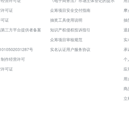
务经营许可证
《电子商务法》市场主体登记的提示
用
营许可证
众筹项目安全交付指南
摩
许可证
抽奖工具使用说明
抽
易第三方平台提供者备案
知识产权侵权投诉指引
退
众筹项目审核规范
实
10502031287号
实名认证用户服务协议
承
目制作经营许可
个
营许可证
应
用
商
立