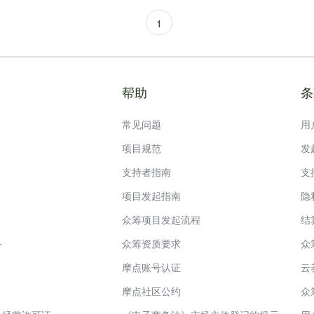
1
帮助
条
常见问题
用
项目规范
发
支持者指南
支
项目发起指南
隐
众筹项目发起流程
结
务
众筹资质要求
众
摩点账号认证
云
摩点社区公约
众