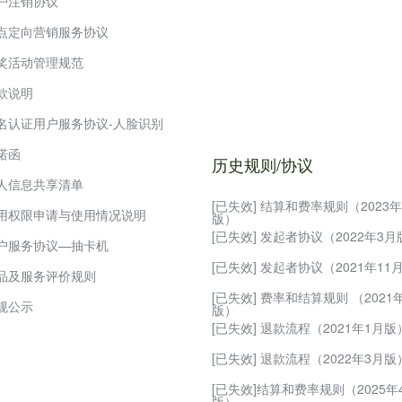
户注销协议
摩点商城店铺命名规则
点定向营销服务协议
七天无理由退换货管理规则
奖活动管理规范
商家入驻保证金管理规则
款说明
POP店铺优惠券设置规则
名认证用户服务协议-人脸识别
POP店商家发货操作规则
诺函
POP店商家商品上传规则
历史规则/协议
人信息共享清单
摩点动态使用规则
[已失效] 结算和费率规则（2023年
用权限申请与使用情况说明
摩点商城保质期商品管理规则
版）
[已失效] 发起者协议（2022年3月
户服务协议—抽卡机
摩点商城商家违规处罚管理规则
[已失效] 发起者协议（2021年11
品及服务评价规则
摩点商城食品类目商品纠纷处理
[已失效] 费率和结算规则 （2021
规公示
电商商城商品主图及详情页规范
版）
[已失效] 退款流程（2021年1月版
摩点商城商家售后服务管理规则
[已失效] 退款流程（2022年3月版
摩点商城商家退店流程规范
[已失效]结算和费率规则（2025年
版）