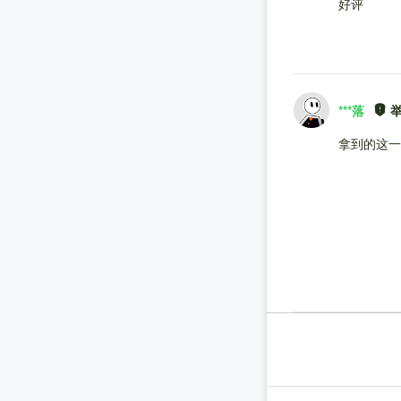
好评
***落
拿到的这一