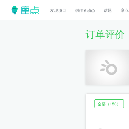
发现项目
创作者动态
话题
摩点
订单评价
全部
（156）