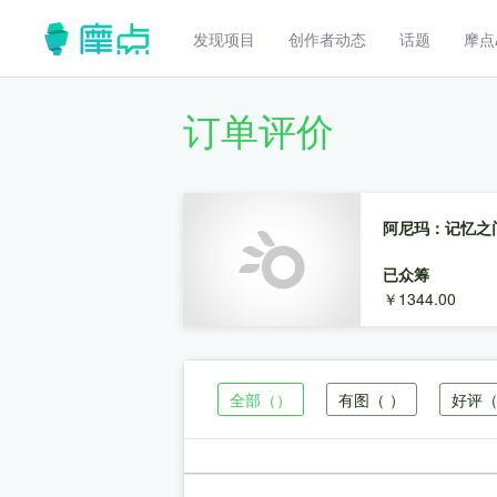
发现项目
创作者动态
话题
摩点
订单评价
阿尼玛：记忆之门-
已众筹
￥1344.00
全部
（）
有图
（ ）
好评
（