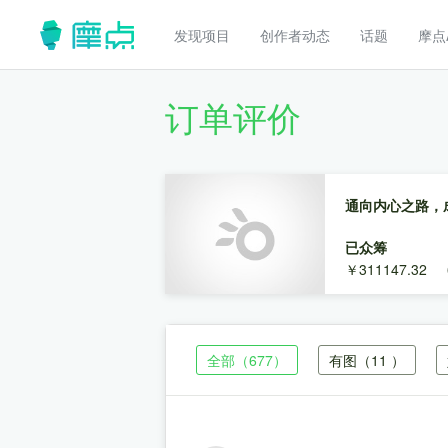
发现项目
创作者动态
话题
摩点
订单评价
通向内心之路，
已众筹
￥311147.32
全部
（677）
有图
（11 ）