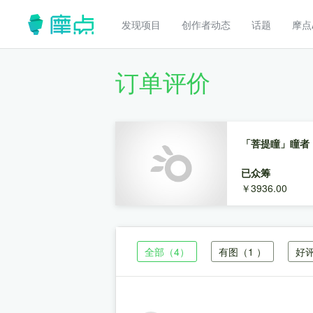
发现项目
创作者动态
话题
摩点
订单评价
「菩提瞳」瞳者
已众筹
￥3936.00
全部
（4）
有图
（1 ）
好