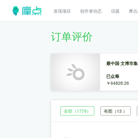
发现项目
创作者动态
话题
摩点
订单评价
最中国·文博市
已众筹
￥64828.26
全部
（1779）
有图
（13 ）