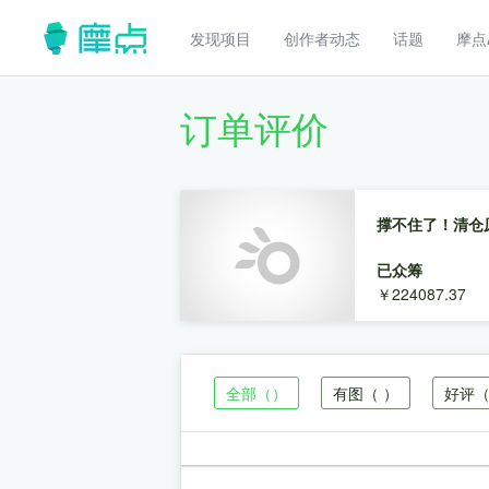
发现项目
创作者动态
话题
摩点
订单评价
撑不住了！清仓
已众筹
￥224087.37
全部
（）
有图
（ ）
好评
（